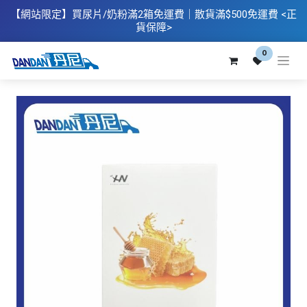
【網站限定】
買
尿片/奶粉滿2箱免運費｜散​貨滿$500
免運費
<正
貨保障>
0