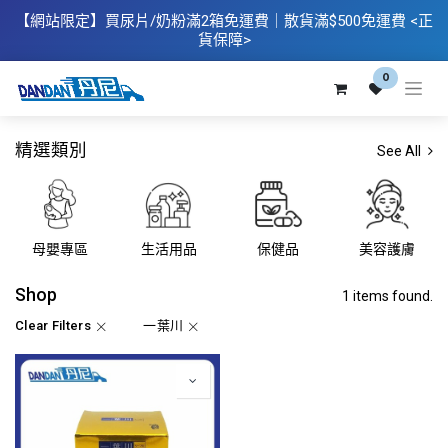
【網站限定】
買
尿片/奶粉滿2箱免運費｜散​貨滿$500
免運費
<正
貨保障>
0
精選類別
See All
母嬰專區
生活用品
保健品
美容護膚
Shop
1 items found.
Clear Filters
一葉川