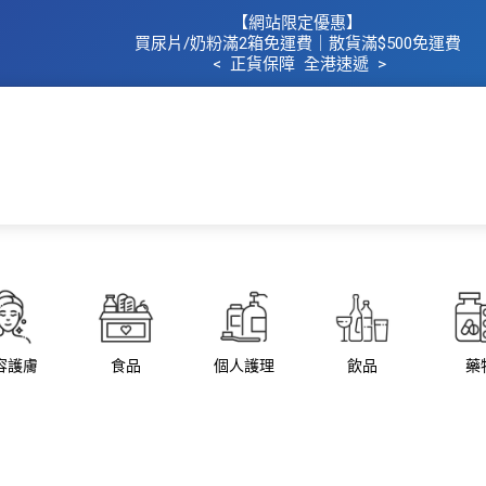
【網站限定優惠】
買
尿片/奶粉滿2箱免運費｜散​貨滿$500
免運費
< 正貨保障 全港速遞 >
主頁
所有商品
所有品牌
母
容護膚
食品
個人護理
飲品
藥