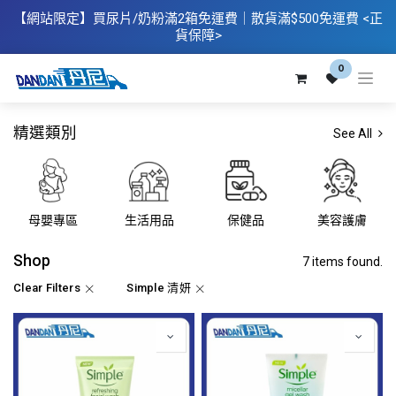
【網站限定】
買
尿片/奶粉滿2箱免運費｜散​貨滿$500
免運費
<正
貨保障>
0
精選類別
See All
母嬰專區
生活用品
保健品
美容護膚
Shop
7 items found.
Clear Filters
Simple 清妍