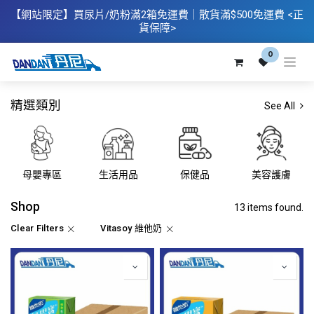
【網站限定】
買
尿片/奶粉滿2箱免運費｜散​貨滿$500
免運費
<正
貨保障>
0
精選類別
See All
母嬰專區
生活用品
保健品
美容護膚
Shop
13 items found.
Clear Filters
Vitasoy 維他奶