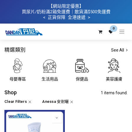
【網站限定優惠】
買
尿片/奶粉滿2箱免運費｜散​貨滿$500
免運費
< 正貨保障 全港速遞 >
0
精選類別
See All
母嬰專區
生活用品
保健品
美容護膚
Shop
1 items found.
Clear Filters
Anessa 安耐曬