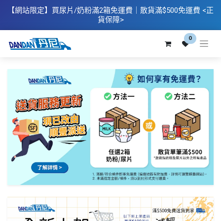
【網站限定】
買
尿片/奶粉滿2箱免運費｜散​貨滿$500
免運費
<正
貨保障>
0