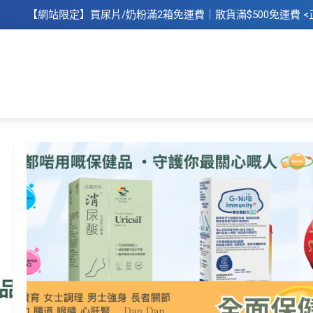
【網站限定】
買
尿片/奶粉滿2箱免運費｜散​貨滿$500
免運費
<
主頁
所有商品
所有品牌
母