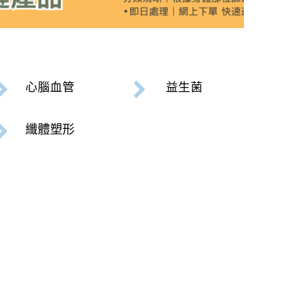
心腦血管
益生菌
纖體塑
形