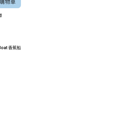
購物車
單
 Boat 香蕉船