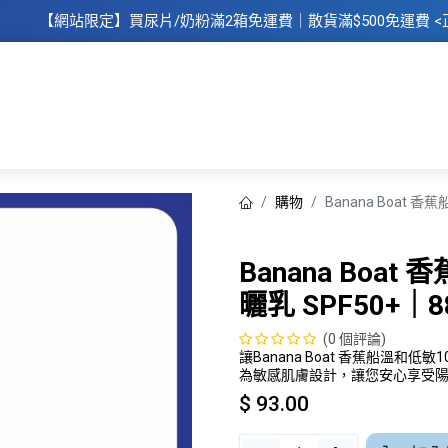
【網站限定】
買
尿片/奶粉滿2箱免運費｜散​貨滿$500
免運費
<
主頁
所有商品
所有品牌
母
購物
Banana Boat 
Banana Boa
曬乳 SPF50+｜8
(0 個評論)
讓Banana Boat 香蕉船溫
為敏感肌膚設計，讓您安心享受
$
93.00