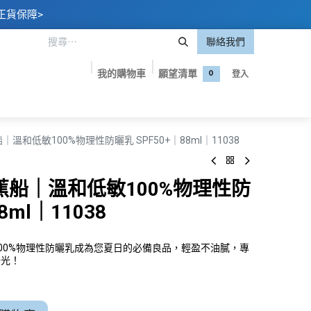
正貨保障>
聯絡我們
我的購物車
願望清單
登入
0
嬰專區
美妝護膚
保健食品
品牌專屬優惠
聯絡我們
香蕉船｜溫和低敏100%物理性防曬乳 SPF50+｜88ml｜11038
t 香蕉船｜溫和低敏100%物理性防
8ml｜11038
和低敏100%物理性防曬乳成為您夏日的必備良品，輕盈不油膩，專
陽光！