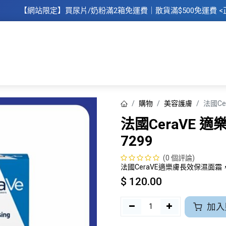
【網站限定】
買
尿片/奶粉滿2箱免運費｜散​貨滿$500
免運費
<
主頁
所有商品
所有品牌
母
購物
美容護膚
法國Ce
法國CeraVE 
7299
(0 個評論)
法國CeraVE適樂膚長效保濕面
$
120.00
加入