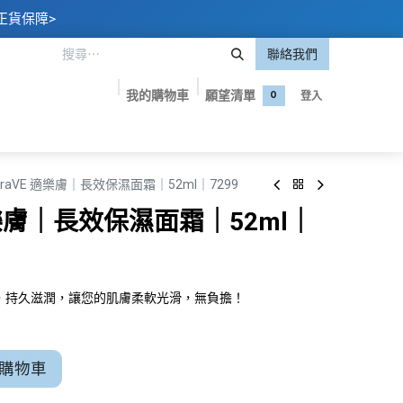
正貨保障>
聯絡我們
我的購物車
願望清單
登入
0
嬰專區
美妝護膚
保健食品
品牌專屬優惠
聯絡我們
raVE 適樂膚｜長效保濕面霜｜52ml｜7299
適樂膚｜長效保濕面霜｜52ml｜
霜，持久滋潤，讓您的肌膚柔軟光滑，無負擔！
購物車