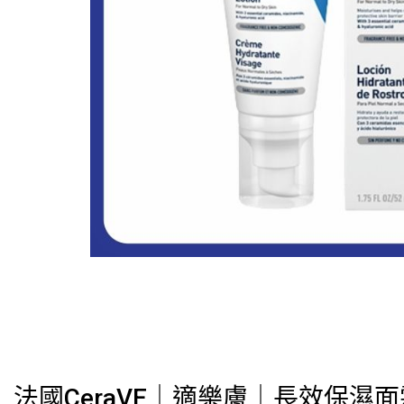
法國CeraVE｜適樂膚｜長效保濕面霜