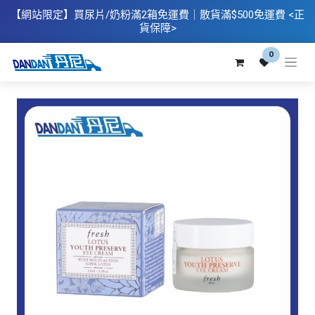
【網站限定】
買
尿片/奶粉滿2箱免運費｜散​貨滿$500
免運費
<正
貨保障>
0