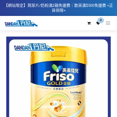
【網站限定】
買
尿片/奶粉滿2箱免運費｜散​貨滿$500
免運費
<正
貨保障>
0