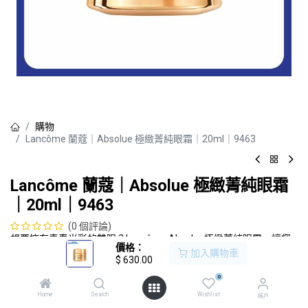
購物
Lancôme 蘭蔻｜Absolue 極緻菁純眼霜｜20ml｜9463
Lancôme 蘭蔻｜Absolue 極緻菁純眼霜
｜20ml｜9463
(0 個評論)
想要擁有青春光彩的雙眼？Lancôme Absolue極緻菁純眼霜，讓您
價格：
隨時享受抗老化的奢華呵護，快來體驗吧！
加入購物車
$
630.00
$
630.00
0
Home
Search
Wishlist
帳戶
加入購物車