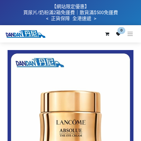
【網站限定優惠】
買
尿片/奶粉滿2箱免運費｜散​貨滿$500
免運費
< 正貨保障 全港速遞 >
0