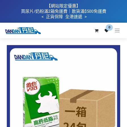
【網站限定優惠】
買
尿片/奶粉滿2箱免運費｜散​貨滿$500
免運費
< 正貨保障 全港速遞 >
0