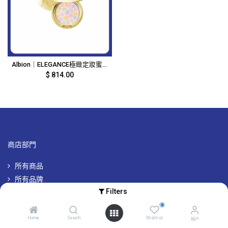
Albion｜ELEGANCE極緻定妝蜜粉餅（E大餅 #1號便攜裝）｜8.8g｜9878
$
814.00
商店部門
所有商品
所有品牌
Filters
專屬品牌優惠
0
Home
Search
Wishlist
帳戶
帳戶及其他資訊