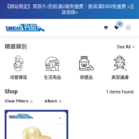
【網站限定】
買
尿片/奶粉滿2箱免運費｜散​貨滿$500
免運費
<正
貨保障>
0
精選類別
See All
母嬰專區
生活用品
保健品
美容護膚
Shop
1 items found.
Clear Filters
Albion