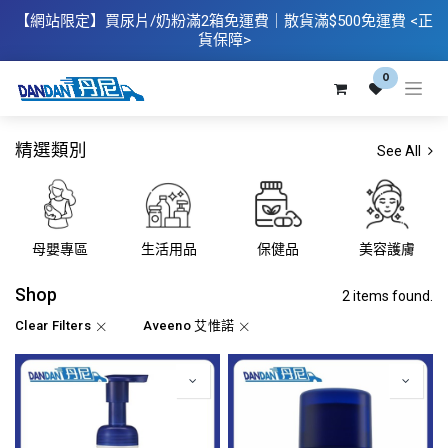
【網站限定】
買
尿片/奶粉滿2箱免運費｜散​貨滿$500
免運費
<正
貨保障>
0
精選類別
See All
母嬰專區
生活用品
保健品
美容護膚
Shop
2 items found.
Clear Filters
Aveeno 艾惟諾