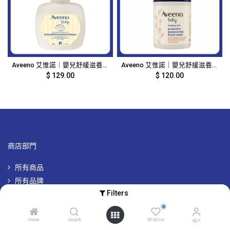
Aveeno 艾惟諾｜嬰兒舒緩滋養2合1泡沫沐浴洗髮露｜400ML｜978
Aveeno 艾惟諾｜嬰兒舒緩滋養防護面霜｜48g｜977
$
129.00
$
120.00
商店部門
所有商品
所有品牌
Filters
專屬品牌優惠
0
Home
Search
Wishlist
帳戶
帳戶及其他資訊