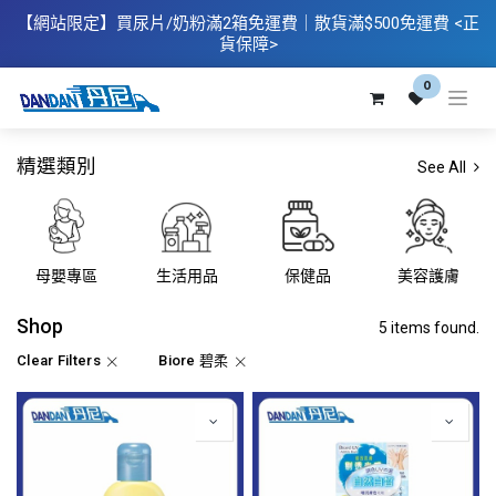
【網站限定】
買
尿片/奶粉滿2箱免運費｜散​貨滿$500
免運費
<正
貨保障>
0
精選類別
See All
母嬰專區
生活用品
保健品
美容護膚
Shop
5 items found.
Clear Filters
Biore 碧柔