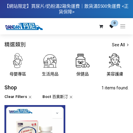
【網站限定】
買
尿片/奶粉滿2箱免運費｜散​貨滿$500
免運費
<正
貨保障>
0
精選類別
See All
母嬰專區
生活用品
保健品
美容護膚
Shop
1 items found.
Clear Filters
Boct 百奧斯汀