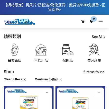
【網站限定】
買
尿片/奶粉滿2箱免運費｜散​貨滿$500
免運費
<正
貨保障>
0
精選類別
See All
母嬰專區
生活用品
保健品
美容護膚
Shop
2 items found.
Clear Filters
Centrum 小善存