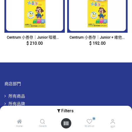
Centrum 小善存｜Junior 咀嚼片 檸檬味｜80粒｜12513
Centrum 小善存｜Junior + 維他命 C 咀嚼片｜60粒裝｜8946
$
210.00
$
192.00
商店部門
所有商品
所有品牌
Filters
專屬品牌優惠
0
Home
Search
Wishlist
帳戶
帳戶及其他資訊