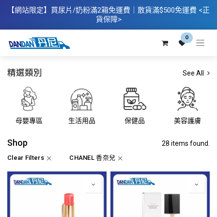
【網站限定】
買
尿片/奶粉滿2箱免運費｜散​貨滿$500
免運費
<正
貨保障>
0
精選類別
See All
母嬰專區
生活用品
保健品
美容護膚
Shop
28 items found.
Clear Filters
CHANEL 香奈兒