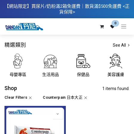
【網站限定】
買
尿片/奶粉滿2箱免運費｜散​貨滿$500
免運費
<正
貨保障>
0
精選類別
See All
母嬰專區
生活用品
保健品
美容護膚
Shop
1 items found.
Clear Filters
Counterpain 日本大正