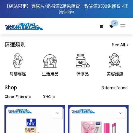
【網站限定】
買
尿片/奶粉滿2箱免運費｜散​貨滿$500
免運費
<正
貨保障>
0
精選類別
See All
母嬰專區
生活用品
保健品
美容護膚
Shop
3 items found.
Clear Filters
DHC