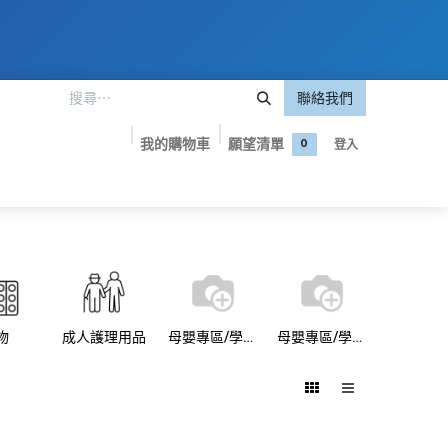
聯絡我們
我的購物車
願望清單
登入
0
嬰專區
美妝護膚
保健食品
品牌專屬優惠
聯絡我們
物
成人護理用品
母嬰專區/學習褲
母嬰專區/學習褲/Pampers