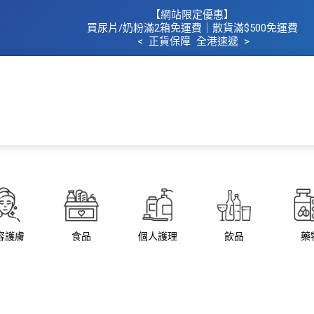
【網站限定優惠】
買
尿片/奶粉滿2箱免運費｜散​貨滿$500
免運費
< 正貨保障 全港速遞 >
主頁
所有商品
所有品牌
母
容護膚
食品
個人護理
飲品
藥