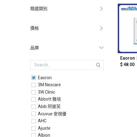
精選類別
價格
品牌
Ad
$
48.00
Eaoron
3M Nexcare
3W Clinic
Abbott 雅培
Abib 阿彼芙
Acuvue 安視優
AHC
Ajuste
Albion