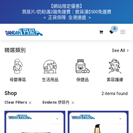
【網站限定優惠】
買
尿片/奶粉滿2箱免運費｜散​貨滿$500
免運費
< 正貨保障 全港速遞 >
0
精選類別
See All
母嬰專區
生活用品
保健品
美容護膚
Shop
2 items found.
Clear Filters
Evidens 伊菲丹