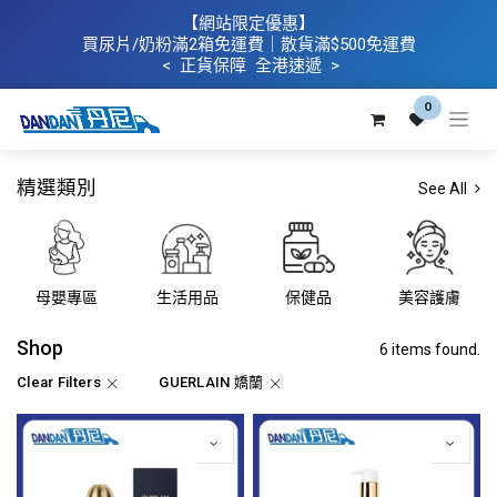
【網站限定優惠】
買
尿片/奶粉滿2箱免運費｜散​貨滿$500
免運費
< 正貨保障 全港速遞 >
0
精選類別
See All
母嬰專區
生活用品
保健品
美容護膚
Shop
6 items found.
Clear Filters
GUERLAIN 嬌蘭