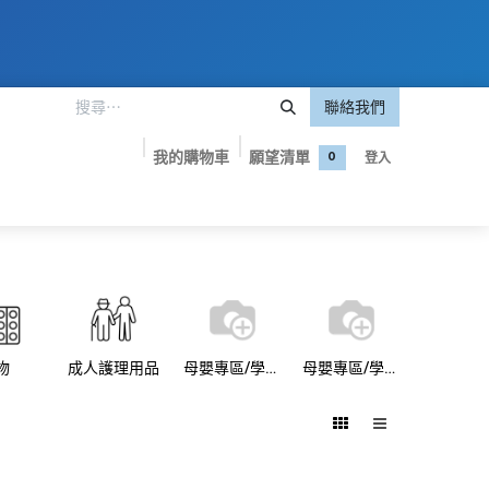
聯絡我們
我的購物車
願望清單
登入
0
嬰專區
美妝護膚
保健食品
品牌專屬優惠
聯絡我們
物
成人護理用品
母嬰專區/學習褲
母嬰專區/學習褲/Pampers