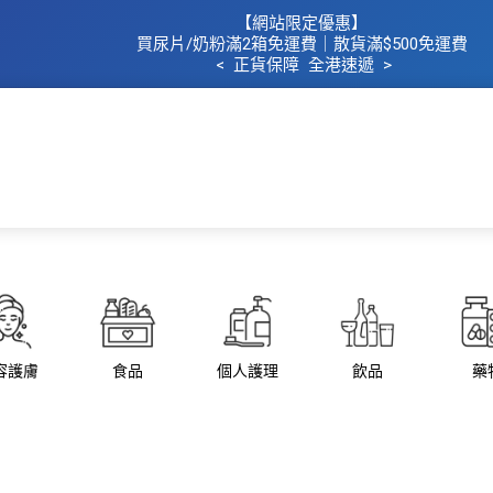
【網站限定優惠】
買
尿片/奶粉滿2箱免運費｜散​貨滿$500
免運費
< 正貨保障 全港速遞 >
主頁
所有商品
所有品牌
母
容護膚
食品
個人護理
飲品
藥