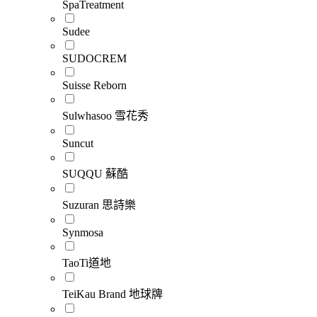
SpaTreatment
Sudee
SUDOCREM
Suisse Reborn
Sulwhasoo 雪花秀
Suncut
SUQQU 蘇酷
Suzuran 思詩樂
Synmosa
TaoTi道地
TeiKau Brand 地球牌