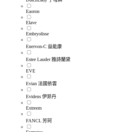
Eaoron
Elave
Embryolisse
Enervon-C 益能康
Estee Lauder 雅詩蘭黛
EVE
Evian 法國依雲
Evidens 伊菲丹
Extreem
FANCL 芳珂