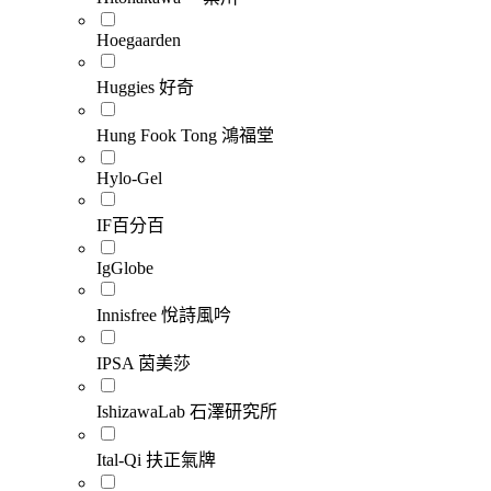
Hoegaarden
Huggies 好奇
Hung Fook Tong 鴻福堂
Hylo-Gel
IF百分百
IgGlobe
Innisfree 悅詩風吟
IPSA 茵美莎
IshizawaLab 石澤研究所
Ital-Qi 扶正氣牌