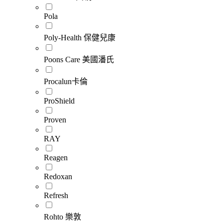
Pola
Poly-Health 保健兒康
Poons Care 美國潘氏
Procalun卡倫
ProShield
Proven
RAY
Reagen
Redoxan
Refresh
Rohto 樂敦