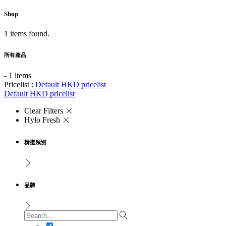
Shop
1 items found.
所有產品
- 1 items
Pricelist :
Default HKD pricelist
Default HKD pricelist
Clear Filters
Hylo Fresh
精選類別
品牌