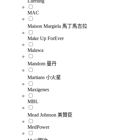
Luerling
MAC
Maison Margiela 馬丁馬吉拉
Make Up ForEver
Malawa
Mandom 曼丹
Martians 小火星
Maxigenes
MBL
Mead Johnson 美贊臣
MedPower