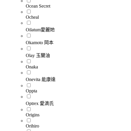
Ocean Secret
Ocheal
Oilatum愛麗她
Okamoto 岡本
Olay 玉蘭油
Onaka
Onevita 能康達
Oppta
Optrex 愛滴氏
Origins
Orihiro