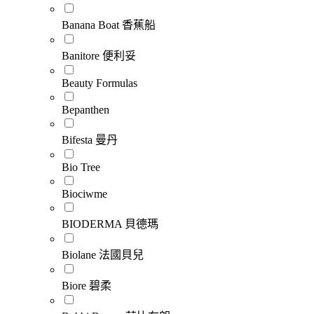
Banana Boat 香蕉船
Banitore 便利妥
Beauty Formulas
Bepanthen
Bifesta 曼丹
Bio Tree
Biociwme
BIODERMA 貝德瑪
Biolane 法國貝兒
Biore 碧柔