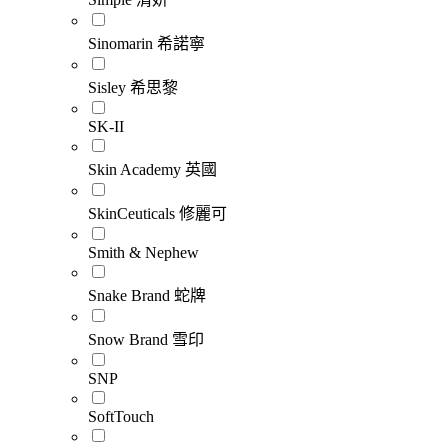
Sinomarin 希諾寧
Sisley 希思黎
SK-II
Skin Academy 英國
SkinCeuticals 修麗可
Smith & Nephew
Snake Brand 蛇牌
Snow Brand 雪印
SNP
SoftTouch