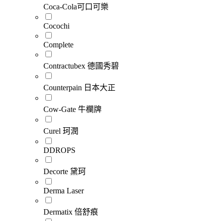
Coca-Cola可口可樂
Cocochi
Complete
Contractubex 德國秀碧
Counterpain 日本大正
Cow-Gate 牛欄牌
Curel 珂潤
DDROPS
Decorte 黛珂
Derma Laser
Dermatix 倍舒痕