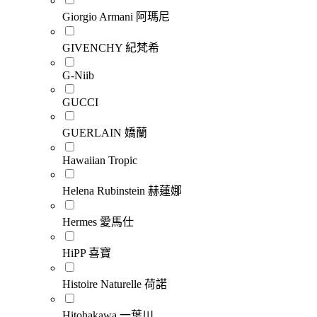
Giorgio Armani 阿瑪尼
GIVENCHY 紀梵希
G-Niib
GUCCI
GUERLAIN 嬌蘭
Hawaiian Tropic
Helena Rubinstein 赫蓮娜
Hermes 愛馬仕
HiPP 喜寶
Histoire Naturelle 荷諾
Hitohakawa 一葉川