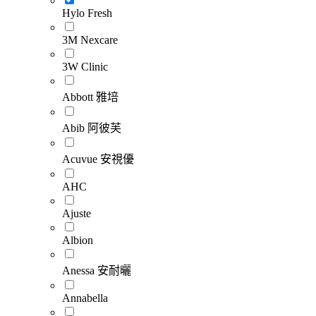
Hylo Fresh
3M Nexcare
3W Clinic
Abbott 雅培
Abib 阿彼芙
Acuvue 安視優
AHC
Ajuste
Albion
Anessa 安耐曬
Annabella