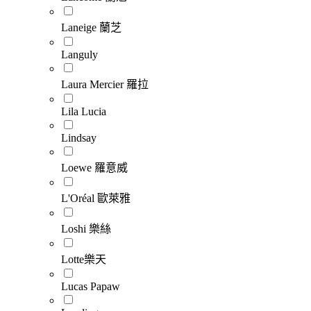
Laneige 蘭芝
Languly
Laura Mercier 羅拉
Lila Lucia
Lindsay
Loewe 羅意威
L'Oréal 歐萊雅
Loshi 樂絲
Lotte樂天
Lucas Papaw