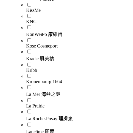
KissMe
KNG
KonWeiPo 康維寶
Kose Cosmeport
Kracie 肌美精
Kribb
Kronenbourg 1664
La Mer 海藍之謎
La Prairie
La Roche-Posay 理膚泉
Lancôme 蘭蔻