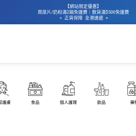
【網站限定優惠】
買
尿片/奶粉滿2箱免運費｜散​貨滿$500
免運費
< 正貨保障 全港速遞 >
主頁
所有商品
所有品牌
母
容護膚
食品
個人護理
飲品
藥