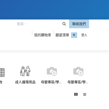
聯絡我們
我的購物車
願望清單
登入
0
嬰專區
美妝護膚
保健食品
品牌專屬優惠
聯絡我們
物
成人護理用品
母嬰專區/學習褲
母嬰專區/學習褲/Pampers