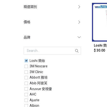
精選類別
價格
品牌
$
30.00
Loshi 樂絲
3M Nexcare
3W Clinic
Abbott 雅培
Abib 阿彼芙
Acuvue 安視優
AHC
Ajuste
Albion