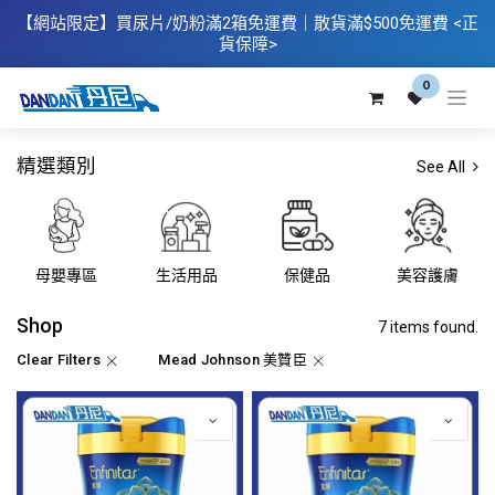
【網站限定】
買
尿片/奶粉滿2箱免運費｜散​貨滿$500
免運費
<正
貨保障>
0
精選類別
See All
母嬰專區
生活用品
保健品
美容護膚
Shop
7 items found.
Clear Filters
Mead Johnson 美贊臣