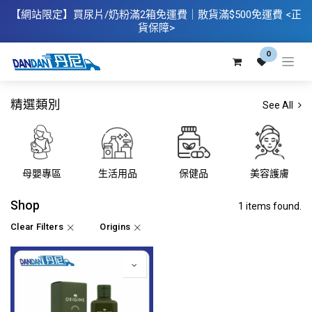
【網站限定】
買
尿片/奶粉滿2箱免運費｜散​貨滿$500
免運費
<正
貨保障>
0
精選類別
See All
母嬰專區
生活用品
保健品
美容護膚
Shop
1 items found.
Clear Filters
Origins