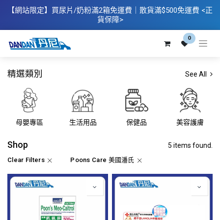
【網站限定】
買
尿片/奶粉滿2箱免運費｜散​貨滿$500
免運費
<正
貨保障>
0
精選類別
See All
母嬰專區
生活用品
保健品
美容護膚
Shop
5 items found.
Clear Filters
Poons Care 美國潘氏