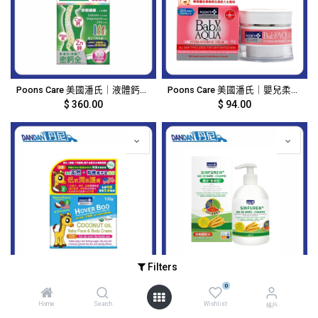
Poons Care 美國潘氏｜液體鈣鎂鋅 1500mg 密鈣全｜100粒｜4449
Poons Care 美國潘氏｜嬰兒柔嫩保濕霜｜50g｜957
$
360.00
$
94.00
Filters
Poons Care 美國潘氏｜呵護寶椰子油 嬰兒水潤護膚霜｜100g｜956
Poons Care 美國潘氏｜善膚能 BB 2合1 有機洗髮沐浴露｜500ml｜955
0
$
106.00
$
214.00
Home
Search
Wishlist
帳戶