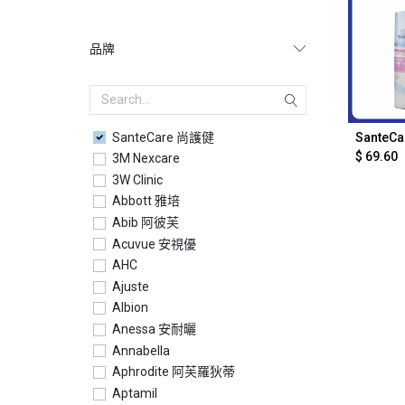
品牌
SanteCare 尚護健
Ad
$
69.60
3M Nexcare
3W Clinic
Abbott 雅培
Abib 阿彼芙
Acuvue 安視優
AHC
Ajuste
Albion
Anessa 安耐曬
Annabella
Aphrodite 阿芙羅狄蒂
Aptamil