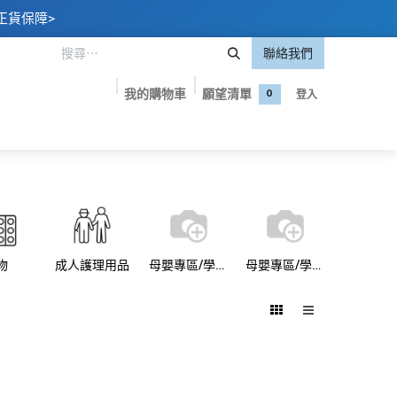
正貨保障>
聯絡我們
我的購物車
願望清單
登入
0
嬰專區
美妝護膚
保健食品
品牌專屬優惠
聯絡我們
物
成人護理用品
母嬰專區/學習褲
母嬰專區/學習褲/Pampers