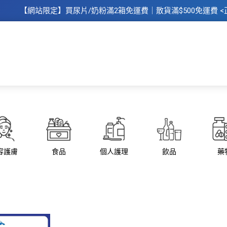
【網站限定】
買
尿片/奶粉滿2箱免運費｜散​貨滿$500
免運費
<
主頁
所有商品
所有品牌
母
容護膚
食品
個人護理
飲品
藥