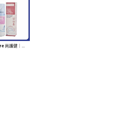
d to Cart
SanteCare 尚護健｜等滲海水鼻腔噴霧｜100ml｜5415