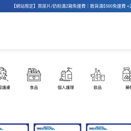
【網站限定】
買
尿片/奶粉滿2箱免運費｜散​貨滿$500
免運費
<
主頁
所有商品
所有品牌
母
容護膚
食品
個人護理
飲品
藥