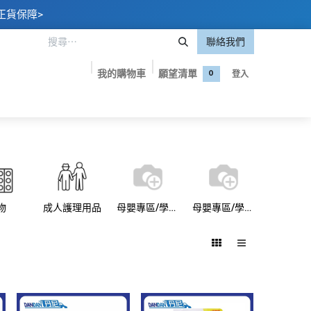
正貨保障>
聯絡我們
我的購物車
願望清單
登入
0
嬰專區
美妝護膚
保健食品
品牌專屬優惠
聯絡我們
物
成人護理用品
母嬰專區/學習褲
母嬰專區/學習褲/Pampers