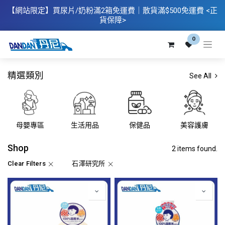
【網站限定】
買
尿片/奶粉滿2箱免運費｜散​貨滿$500
免運費
<正
貨保障>
0
精選類別
See All
母嬰專區
生活用品
保健品
美容護膚
Shop
2 items found.
Clear Filters
石澤研究所