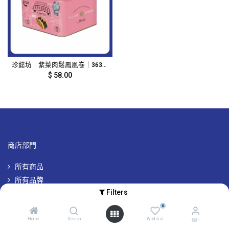
珍懿坊｜紫菜肉鬆鳳凰卷｜363g｜10828
$
58.00
商店部門
所有商品
所有品牌
Filters
專屬品牌優惠
0
Home
Search
Wishlist
帳戶
帳戶及其他資訊