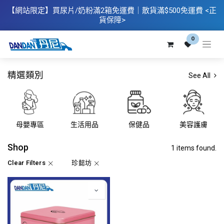
【網站限定】
買
尿片/奶粉滿2箱免運費｜散​貨滿$500
免運費
<正
貨保障>
0
精選類別
See All
母嬰專區
生活用品
保健品
美容護膚
Shop
1 items found.
Clear Filters
珍懿坊