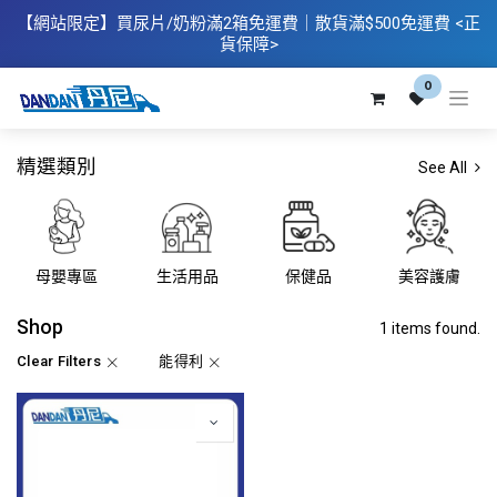
【網站限定】
買
尿片/奶粉滿2箱免運費｜散​貨滿$500
免運費
<正
貨保障>
0
精選類別
See All
母嬰專區
生活用品
保健品
美容護膚
Shop
1 items found.
Clear Filters
能得利