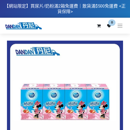
【網站限定】
買
尿片/奶粉滿2箱免運費｜散​貨滿$500
免運費
<正
貨保障>
0