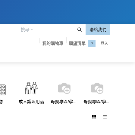
聯絡我們
我的購物車
願望清單
登入
0
嬰專區
美妝護膚
保健食品
品牌專屬優惠
聯絡我們
物
成人護理用品
母嬰專區/學習褲
母嬰專區/學習褲/Pampers