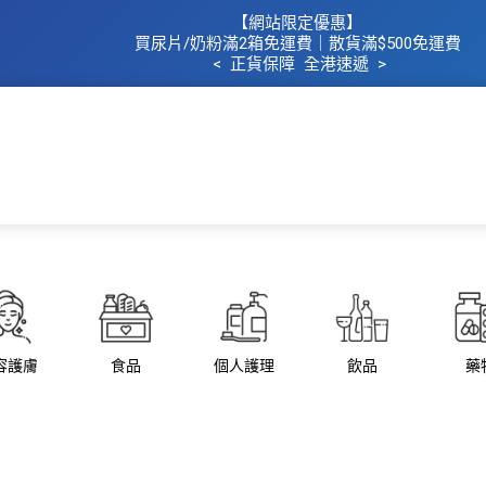
【網站限定優惠】
買
尿片/奶粉滿2箱免運費｜散​貨滿$500
免運費
< 正貨保障 全港速遞 >
主頁
所有商品
所有品牌
母
容護膚
食品
個人護理
飲品
藥