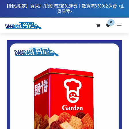
【網站限定】
買
尿片/奶粉滿2箱免運費｜散​貨滿$500
免運費
<正
貨保障>
0