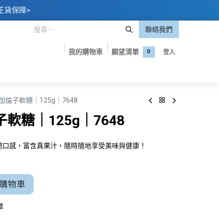
正貨保障>
聯絡我們
我的購物車
願望清單
登入
0
嬰專區
美妝護膚
保健食品
品牌專屬優惠
聯絡我們
倫子軟糖｜125g｜7648
糖｜125g｜7648
煙韌口感，富含真果汁，隨時隨地享受美味與健康！
購物車
單