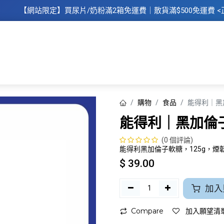
【網站限定】
買
尿片/奶粉滿2箱免運費｜散​貨滿$500
免運費
<
主頁
所有商品
所有品牌
母
購物
食品
能得利｜黑加
能得利｜黑加倫子軟
(0 個評論)
能得利黑加倫子軟糖，125g，
$
39.00
加入
Compare
加入願望清