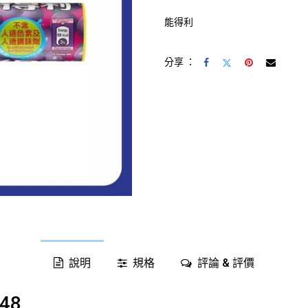
能得利
分享 ：
說明
規格
評論 & 評價
48